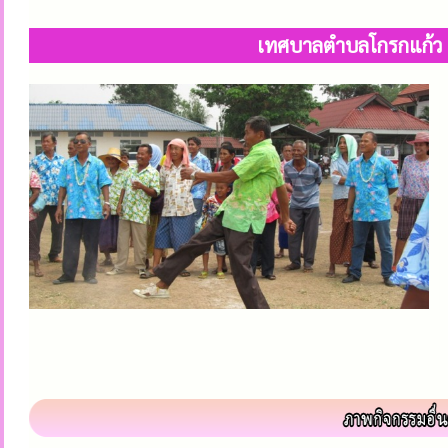
เทศบาลตำบลโกรกแก้ว จัด