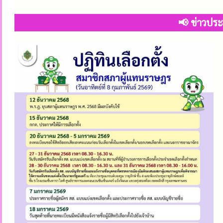
📢 ข่าวประช