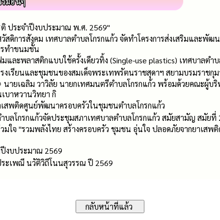
ยรติ ประจำปีงบประมาณ พ.ศ. 2569"
สวัสดิการสังคม เทศบาลตำบลโกรกแก้ว จัดทำโครงการส่งเสริมและพัฒนา
ารทำขนมชั้น
มและพลาสติกแบบใช้ครั้งเดียวทิ้ง (Single-use plastics) เทศบาลตำ
รงเรียนและชุมชนของสมเด็จพระเทพรัตนราชสุดาฯ สยามบรมราชกุมา
🌻 นายเฉลิม วาวิลัย นายกเทศมนตรีตำบลโกรกแก้ว พร้อมด้วยคณะผู้บ
นเบาหวานวิทยา กิ
าเสพติดศูนย์พัฒนาครอบครัวในชุมชนตำบลโกรกแก้ว
ลตำบลโกรกแก้วจัดประชุมสภาเทศบาลตำบลโกรกแก้ว สมัยสามัญ สมัยท
ใจ "รวมพลังไทย สร้างครอบครัว ชุมชน อุ่นใจ ปลอดภัยจากยาเสพติด" เ
จำปีงบประมาณ 2569
เพณี นวัติวิถีโนนสุวรรณ ปี 2569