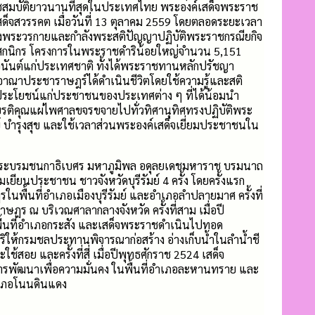
ชสมบัติยาวนานที่สุดในประเทศไทย พระองค์เสด็จพระราช
สด็จสวรรคต เมื่อวันที่ 13 ตุลาคม 2559 โดยตลอดระยะเวลา
ลังพระวรกายและกำลังพระสติปัญญาปฏิบัติพระราชกรณียกิจ
พสกนิกร โครงการในพระราชดำริน้อยใหญ่จำนวน 5,151
อนันต์แก่ประเทศชาติ ทั้งได้พระราชทานหลักปรัชญา
อาณาประชาราษฎร์ได้ดำเนินชีวิตโดยใช้ความรู้และสติ
เกิดประโยชน์แก่ประชาชนของประเทศต่าง ๆ ที่ได้น้อมนำ
ติคุณแผ่ไพศาลขจรขจายไปทั่วทิศานุทิศทรงปฏิบัติพระ
 บำรุงสุข และใช้เวลาส่วนพระองค์เสด็จเยี่ยมประชาชนใน
็จพระบรมชนกาธิเบศร มหาภูมิพล อดุลยเดชมหาราช บรมนาถ
เยียนประชาชน ชาวจังหวัดบุรีรัมย์ 4 ครั้ง โดยครั้งแรก
ในพื้นที่อำเภอเมืองบุรีรัมย์ และอำเภอลำปลายมาศ ครั้งที่
าษฎร ณ บริเวณศาลากลางจังหวัด ครั้งที่สาม เมื่อปี
ื้นที่อำเภอกระสัง และเสด็จพระราชดำเนินไปทอด
ให้กรมชลประทานพิจารณาก่อสร้าง อ่างเก็บน้ำในลำน้ำชี
้สอย และครั้งที่สี่ เมื่อปีพุทธศักราช 2524 เสด็จ
ัฒนาเพื่อความมั่นคง ในพื้นที่อำเภอละหานทราย และ
ำเภอโนนดินแดง