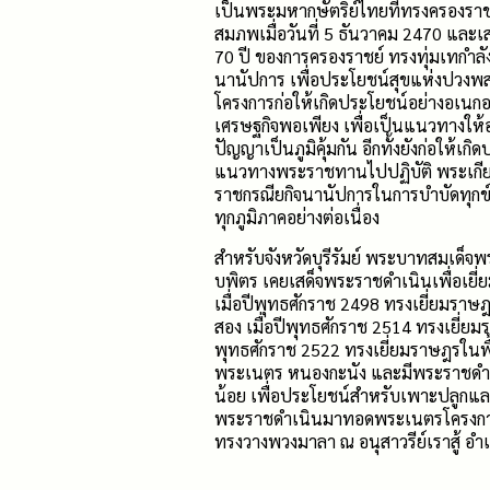
เป็นพระมหากษัตริย์ไทยที่ทรงครองรา
สมภพเมื่อวันที่ 5 ธันวาคม 2470 และเ
70 ปี ของการครองราชย์ ทรงทุ่มเทกำ
นานัปการ เพื่อประโยชน์สุขแห่งปวง
โครงการก่อให้เกิดประโยชน์อย่างอเนก
เศรษฐกิจพอเพียง เพื่อเป็นแนวทางให้
ปัญญาเป็นภูมิคุ้มกัน อีกทั้งยังก่อให้
แนวทางพระราชทานไปปฏิบัติ พระเกียร
ราชกรณียกิจนานัปการในการบำบัดทุกข์
ทุกภูมิภาคอย่างต่อเนื่อง
สำหรับจังหวัดบุรีรัมย์ พระบาทสมเด
บพิตร เคยเสด็จพระราชดำเนินเพื่อเยี่ยม
เมื่อปีพุทธศักราช 2498 ทรงเยี่ยมราษฎร
สอง เมื่อปีพุทธศักราช 2514 ทรงเยี่ยมร
พุทธศักราช 2522 ทรงเยี่ยมราษฎรในพ
พระเนตร หนองกะนัง และมีพระราชดำริ
น้อย เพื่อประโยชน์สำหรับเพาะปลูกและใช
พระราชดำเนินมาทอดพระเนตรโครงการพ
ทรงวางพวงมาลา ณ อนุสาวรีย์เราสู้ อ