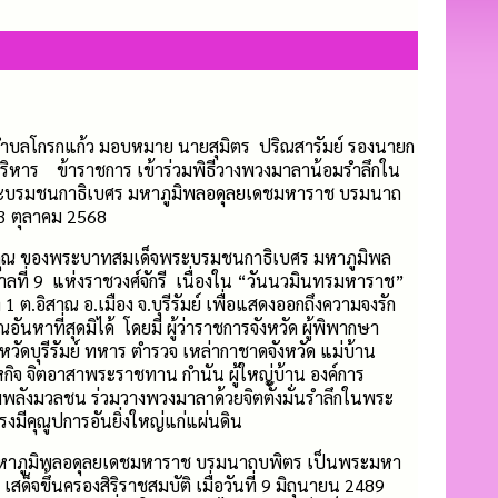
บลโกรกแก้ว มอบหมาย นายสุมิตร ปริณสารัมย์ รองนายก
ริหาร ข้าราชการ เข้าร่วมพิธีวางพวงมาลาน้อมรำลึกใน
ะบรมชนกาธิเบศร มหาภูมิพลอดุลยเดชมหาราช บรมนาถ
3 ตุลาคม 2568
ิคุณ ของพระบาทสมเด็จพระบรมชนกาธิเบศร มหาภูมิพล
ที่ 9 แห่งราชวงศ์จักรี เนื่องใน “วันนวมินทรมหาราช”
1 ต.อิสาณ อ.เมือง จ.บุรีรัมย์ เพื่อแสดงออกถึงความจงรัก
นหาที่สุดมิได้ โดยมี ผู้ว่าราชการจังหวัด ผู้พิพากษา
หวัดบุรีรัมย์ ทหาร ตำรวจ เหล่ากาชาดจังหวัด แม่บ้าน
กิจ จิตอาสาพระราชทาน กำนัน ผู้ใหญ่บ้าน องค์การ
มพลังมวลชน ร่วมวางพวงมาลาด้วยจิตตั้งมั่นรำลึกในพระ
งมีคุณูปการอันยิ่งใหญ่แก่แผ่นดิน
หาภูมิพลอดุลยเดชมหาราช บรมนาถบพิตร เป็นพระมหา
 เสด็จขึ้นครองสิริราชสมบัติ เมื่อวันที่ 9 มิถุนายน 2489